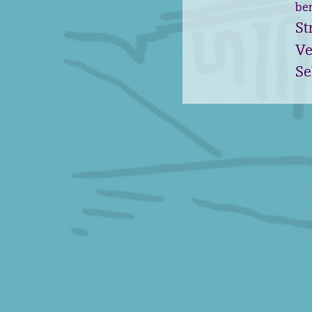
be
St
Ve
Se