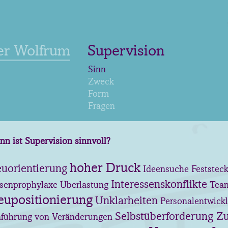
er Wolfrum
Supervision
Sinn
Zweck
Form
Fragen
n ist Supervision sinnvoll?
hoher Druck
uorientierung
Ideensuche Feststec
Interessenskonflikte
isenprophylaxe Überlastung
Team
upositionierung
Unklarheiten
Personalentwick
Selbstüberforderung Z
nführung von Veränderungen