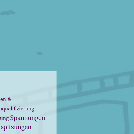
ken &
qualifizierung
Spannungen
lung
uspitzungen