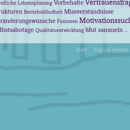
Vertrauensfra
Vorbehalte
rufliche Lebensplanung
rukturen
Missverständnisse
Betriebsblindheit
Motivationssuc
ränderungswünsche
Fusionen
lbstsabotage
Mut sammeln
Qualitätsentwicklung
...
Start
English version