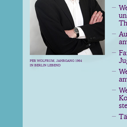
We
un
Th
Au
am
Fa
Ju
PER WOLFRUM, JAHRGANG 1964
IN BERLIN LEBEND
We
am
We
Ko
st
Tä