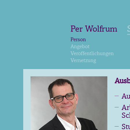
Per Wolfrum
Person
Angebot
Veröffentlichungen
Vernetzung
Ausb
Au
Ar
Sc
St